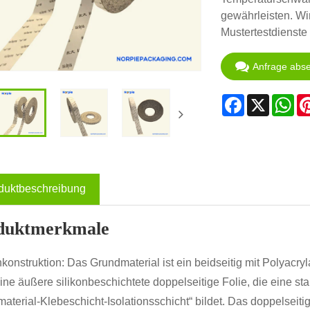
gewährleisten. Wi
Mustertestdienste
Anfrage abs
Facebook
X
Wh
duktbeschreibung
duktmerkmale
konstruktion: Das Grundmaterial ist ein beidseitig mit Polyacryla
eine äußere silikonbeschichtete doppelseitige Folie, die eine sta
aterial-Klebeschicht-Isolationsschicht“ bildet. Das doppelseit