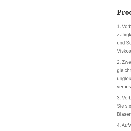
Prod
1. Vor
Zähigk
und Sc
Viskos
2. Zwe
gleich
unglei
verbes
3. Ver
Sie si
Blasen
4. Auf