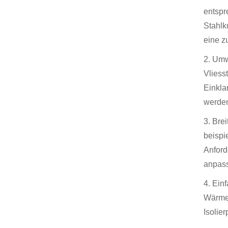
entspr
Stahlk
eine z
2. Umw
Vliess
Einkla
werden
3. Bre
beispi
Anford
anpas
4. Ein
Wärmeq
Isolier