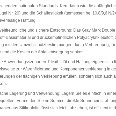
echenden nationalen Standards. Kerndaten wie die anfängliche
ugel Nr. 20) und die Schälfestigkeit (gemessen bei 10,8/9,6 N
uverlässige Haftung.
eltfreundliche und sichere Entsorgung: Das Gray Mark Doubl
toff-Basismaterial und druckempfindlichen Polyacrylatklebstoff
ng mit den Umweltschutzbestimmungen durch Verbrennung, Ti
 und die Kosten der Abfallentsorgung senken.
ite Anwendungsszenarien: Flexibilität und Haftung eignen sich f
elsweise zur Warenfixierung und Komponentenverklebung in der E
erungen der flächigen Verklebung erfüllen, sondern sich auch
sen.
fache Lagerung und Verwendung: Lagern Sie es einfach in einem
uellen. Vermeiden Sie im Sommer direkte Sonneneinstrahlung,
papier aus Silikonfolie lässt sich leicht abziehen, ist effizient 