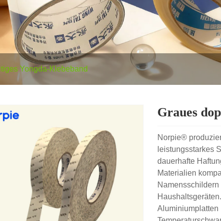
itiges Yongda-Klebeband
Graues dop
Norpie® produzier
leistungsstarkes 
dauerhafte Haftun
Materialien kompa
Namensschildern 
Haushaltsgeräten.
Aluminiumplatten 
Temperaturschwank