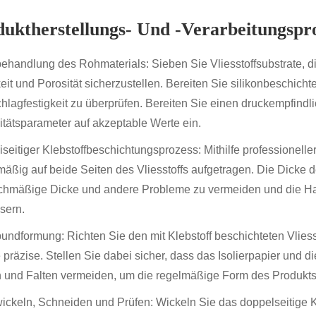
uktherstellungs- Und -verarbeitungspr
behandlung des Rohmaterials: Sieben Sie Vliesstoffsubstrate, 
eit und Porosität sicherzustellen. Bereiten Sie silikonbeschicht
hlagfestigkeit zu überprüfen. Bereiten Sie einen druckempfindlic
itätsparameter auf akzeptable Werte ein.
iseitiger Klebstoffbeschichtungsprozess: Mithilfe professionelle
mäßig auf beide Seiten des Vliesstoffs aufgetragen. Die Dicke d
chmäßige Dicke und andere Probleme zu vermeiden und die Haft
sern.
bundformung: Richten Sie den mit Klebstoff beschichteten Vlies
e präzise. Stellen Sie dabei sicher, dass das Isolierpapier und 
 und Falten vermeiden, um die regelmäßige Form des Produkts
wickeln, Schneiden und Prüfen: Wickeln Sie das doppelseitig