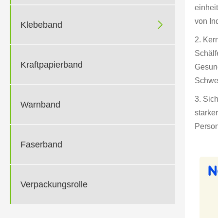
einhei
von Ind

Klebeband
2. Ker
Schälf
Kraftpapierband
Gesund
Schwel
3. Sic
Warnband
starke
Person
Faserband
Verpackungsrolle